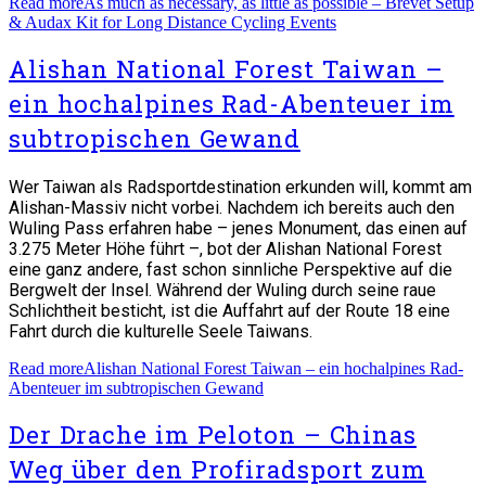
Read more
As much as necessary, as little as possible – Brevet Setup
& Audax Kit for Long Distance Cycling Events
Alishan National Forest Taiwan –
ein hochalpines Rad-Abenteuer im
subtropischen Gewand
Wer Taiwan als Radsportdestination erkunden will, kommt am
Alishan-Massiv nicht vorbei. Nachdem ich bereits auch den
Wuling Pass erfahren habe – jenes Monument, das einen auf
3.275 Meter Höhe führt –, bot der Alishan National Forest
eine ganz andere, fast schon sinnliche Perspektive auf die
Bergwelt der Insel. Während der Wuling durch seine raue
Schlichtheit besticht, ist die Auffahrt auf der Route 18 eine
Fahrt durch die kulturelle Seele Taiwans.
Read more
Alishan National Forest Taiwan – ein hochalpines Rad-
Abenteuer im subtropischen Gewand
Der Drache im Peloton – Chinas
Weg über den Profiradsport zum