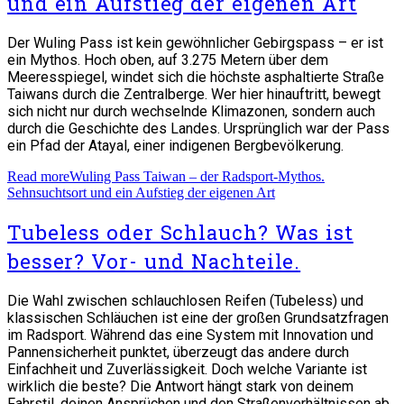
und ein Aufstieg der eigenen Art
Der Wuling Pass ist kein gewöhnlicher Gebirgspass – er ist
ein Mythos. Hoch oben, auf 3.275 Metern über dem
Meeresspiegel, windet sich die höchste asphaltierte Straße
Taiwans durch die Zentralberge. Wer hier hinauftritt, bewegt
sich nicht nur durch wechselnde Klimazonen, sondern auch
durch die Geschichte des Landes. Ursprünglich war der Pass
ein Pfad der Atayal, einer indigenen Bergbevölkerung.
Read more
Wuling Pass Taiwan – der Radsport-Mythos.
Sehnsuchtsort und ein Aufstieg der eigenen Art
Tubeless oder Schlauch? Was ist
besser? Vor- und Nachteile.
Die Wahl zwischen schlauchlosen Reifen (Tubeless) und
klassischen Schläuchen ist eine der großen Grundsatzfragen
im Radsport. Während das eine System mit Innovation und
Pannensicherheit punktet, überzeugt das andere durch
Einfachheit und Zuverlässigkeit. Doch welche Variante ist
wirklich die beste? Die Antwort hängt stark von deinem
Fahrstil, deinen Ansprüchen und den Straßenverhältnissen ab.