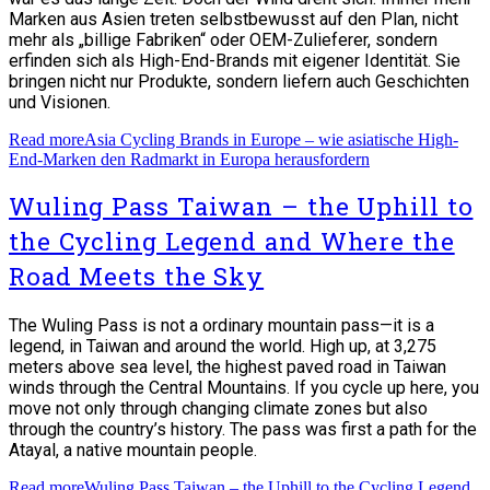
Marken aus Asien treten selbstbewusst auf den Plan, nicht
mehr als „billige Fabriken“ oder OEM-Zulieferer, sondern
erfinden sich als High-End-Brands mit eigener Identität. Sie
bringen nicht nur Produkte, sondern liefern auch Geschichten
und Visionen.
Read more
Asia Cycling Brands in Europe – wie asiatische High-
End-Marken den Radmarkt in Europa herausfordern
Wuling Pass Taiwan – the Uphill to
the Cycling Legend and Where the
Road Meets the Sky
The Wuling Pass is not a ordinary mountain pass—it is a
legend, in Taiwan and around the world. High up, at 3,275
meters above sea level, the highest paved road in Taiwan
winds through the Central Mountains. If you cycle up here, you
move not only through changing climate zones but also
through the country’s history. The pass was first a path for the
Atayal, a native mountain people.
Read more
Wuling Pass Taiwan – the Uphill to the Cycling Legend