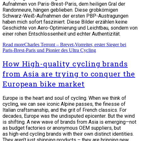
Aufnahmen von Paris-Brest-Paris, dem heiligen Gral der
Randonneure, hängen geblieben. Diese grobkörnigen
Schwarz-Weiß-Aufnahmen der ersten PBP-Austragungen
haben mich sofort fasziniert. Diese Bilder erzählen keine
Geschichte von Aero-Optimierung und Leichtbau, sondern von
einer rohen Entschlossenheit und echter Authentizität.
Read more
Charles Terront – Brevet-Vorreiter, erster Sieger bei
Paris-Brest-Paris und Pionier des Ultra Cycling
How High-quality cycling brands
from Asia are trying to conquer the
European bike market
Europe is the heart and soul of cycling. When we think of
cycling, we can see iconic Alpine passes, the finesse of
Italian craftsmanship, and the grit of French classics. For
decades, Europe was the undisputed epicenter. But the wind
is shifting. A new wave of brands from Asia is emerging—not
as budget factories or anonymous OEM suppliers, but
as high-end cycling brands with their own distinct identities.
They aren’t just shipping products – they are bringing new