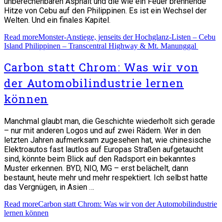
unberechenbaren Asphalt und die wie ein Feuer brennende
Hitze von Cebu auf den Philippinen. Es ist ein Wechsel der
Welten. Und ein finales Kapitel.
Read more
Monster-Anstiege, jenseits der Hochglanz-Listen – Cebu
Island Philippinen – Transcentral Highway & Mt. Manunggal
Carbon statt Chrom: Was wir von
der Automobilindustrie lernen
können
Manchmal glaubt man, die Geschichte wiederholt sich gerade
– nur mit anderen Logos und auf zwei Rädern. Wer in den
letzten Jahren aufmerksam zugesehen hat, wie chinesische
Elektroautos fast lautlos auf Europas Straßen aufgetaucht
sind, könnte beim Blick auf den Radsport ein bekanntes
Muster erkennen. BYD, NIO, MG – erst belächelt, dann
bestaunt, heute mehr und mehr respektiert. Ich selbst hatte
das Vergnügen, in Asien …
Read more
Carbon statt Chrom: Was wir von der Automobilindustrie
lernen können