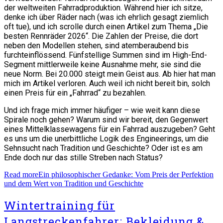
der weltweiten Fahrradproduktion. Während hier ich sitze,
denke ich über Räder nach (was ich ehrlich gesagt ziemlich
oft tue), und ich scrolle durch einen Artikel zum Thema „Die
besten Rennräder 2026“. Die Zahlen der Preise, die dort
neben den Modellen stehen, sind atemberaubend bis
furchteinflössend. Fünfstellige Summen sind im High-End-
Segment mittlerweile keine Ausnahme mehr, sie sind die
neue Norm. Bei 20.000 steigt mein Geist aus. Ab hier hat man
mich im Artikel verloren. Auch weil ich nicht bereit bin, solch
einen Preis für ein „Fahrrad“ zu bezahlen.
Und ich frage mich immer häufiger – wie weit kann diese
Spirale noch gehen? Warum sind wir bereit, den Gegenwert
eines Mittelklassewagens für ein Fahrrad auszugeben? Geht
es uns um die unerbittliche Logik des Engineerings, um die
Sehnsucht nach Tradition und Geschichte? Oder ist es am
Ende doch nur das stille Streben nach Status?
Read more
Ein philosophischer Gedanke: Vom Preis der Perfektion
und dem Wert von Tradition und Geschichte
Wintertraining für
Langstreckenfahrer: Bekleidung &