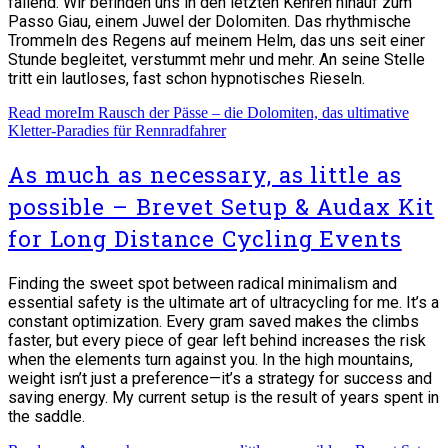
fallend. Wir befinden uns in den letzten Kehren hinauf zum
Passo Giau, einem Juwel der Dolomiten. Das rhythmische
Trommeln des Regens auf meinem Helm, das uns seit einer
Stunde begleitet, verstummt mehr und mehr. An seine Stelle
tritt ein lautloses, fast schon hypnotisches Rieseln.
Read more
Im Rausch der Pässe – die Dolomiten, das ultimative
Kletter-Paradies für Rennradfahrer
As much as necessary, as little as
possible – Brevet Setup & Audax Kit
for Long Distance Cycling Events
Finding the sweet spot between radical minimalism and
essential safety is the ultimate art of ultracycling for me. It’s a
constant optimization. Every gram saved makes the climbs
faster, but every piece of gear left behind increases the risk
when the elements turn against you. In the high mountains,
weight isn’t just a preference—it’s a strategy for success and
saving energy. My current setup is the result of years spent in
the saddle.