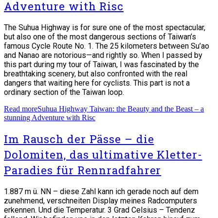
Adventure with Risc
The Suhua Highway is for sure one of the most spectacular,
but also one of the most dangerous sections of Taiwan’s
famous Cycle Route No. 1. The 25 kilometers between Su’ao
and Nanao are notorious—and rightly so. When I passed by
this part during my tour of Taiwan, I was fascinated by the
breathtaking scenery, but also confronted with the real
dangers that waiting here for cyclists. This part is not a
ordinary section of the Taiwan loop.
Read more
Suhua Highway Taiwan: the Beauty and the Beast – a
stunning Adventure with Risc
Im Rausch der Pässe – die
Dolomiten, das ultimative Kletter-
Paradies für Rennradfahrer
1.887 m ü. NN – diese Zahl kann ich gerade noch auf dem
zunehmend, verschneiten Display meines Radcomputers
erkennen. Und die Temperatur. 3 Grad Celsius – Tendenz