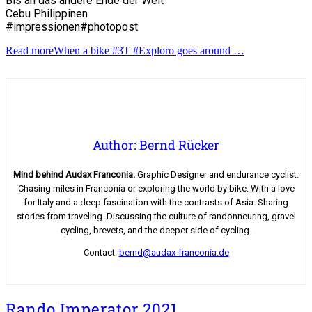
Bis an das andere Ende der Welt
Cebu Philippinen
#impressionen#photopost
Read more
When a bike #3T #Exploro goes around …
Author: Bernd Rücker
Mind behind Audax Franconia.
Graphic Designer and endurance cyclist.
Chasing miles in Franconia or exploring the world by bike. With a love
for Italy and a deep fascination with the contrasts of Asia. Sharing
stories from traveling. Discussing the culture of randonneuring, gravel
cycling, brevets, and the deeper side of cycling.
Contact:
bernd@audax-franconia.de
Rando Imperator 2021