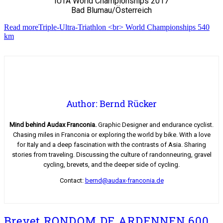
IUTA World Championships 2017
Bad Blumau/Österreich
Read more
Triple-Ultra-Triathlon <br> World Championships 540
km
Author: Bernd Rücker
Mind behind Audax Franconia.
Graphic Designer and endurance cyclist.
Chasing miles in Franconia or exploring the world by bike. With a love
for Italy and a deep fascination with the contrasts of Asia. Sharing
stories from traveling. Discussing the culture of randonneuring, gravel
cycling, brevets, and the deeper side of cycling.
Contact:
bernd@audax-franconia.de
Brevet RONDOM DE ARDENNEN 600