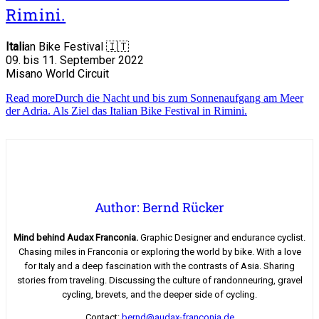
Rimini.
Itali
an Bike Festival 🇮🇹
09. bis 11. September 2022
Misano World Circuit
Read more
Durch die Nacht und bis zum Sonnenaufgang am Meer
der Adria. Als Ziel das Italian Bike Festival in Rimini.
Author: Bernd Rücker
Mind behind Audax Franconia.
Graphic Designer and endurance cyclist.
Chasing miles in Franconia or exploring the world by bike. With a love
for Italy and a deep fascination with the contrasts of Asia. Sharing
stories from traveling. Discussing the culture of randonneuring, gravel
cycling, brevets, and the deeper side of cycling.
Contact:
bernd@audax-franconia.de