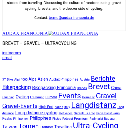
stories from traveling. Discussing the culture of randonneuring, gravel
cycling, brevets, and the deeper side of cycling.
Contact:
bernd@audax-franconia.de
AUDAX FRANCONIA
BREVET – GRAVEL – ULTRACYCLING
instagram
email
Berichte
Alps
Asien
Audax Philippines
3T Bike
Alpi 4000
Austria
Brevet
Bikepacking
Bikepacking Franconia
China
Brands
Events
Gravel
Cycling
Europa
Climbing
Ernährung
Germany
Langdistanz
Gravel-Events
High End
Italien
Italy
Long
Long distance cycling
distance
Motivation
Outside is Free
Paris Brest Paris
Philippines
Peaks
Premium
Philippinen
Photos
Podcast
Radmarkt
Radsport
Ultra-Cycling
Touren
Taiwan
Travelling
Training