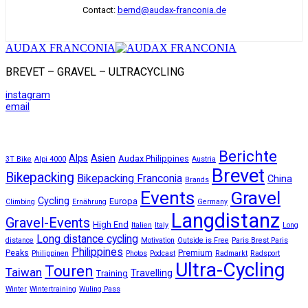
Contact:
bernd@audax-franconia.de
AUDAX FRANCONIA
BREVET – GRAVEL – ULTRACYCLING
instagram
email
Berichte
Alps
Asien
Audax Philippines
3T Bike
Alpi 4000
Austria
Brevet
Bikepacking
Bikepacking Franconia
China
Brands
Events
Gravel
Cycling
Europa
Climbing
Ernährung
Germany
Langdistanz
Gravel-Events
High End
Italien
Italy
Long
Long distance cycling
distance
Motivation
Outside is Free
Paris Brest Paris
Philippines
Peaks
Premium
Philippinen
Photos
Podcast
Radmarkt
Radsport
Ultra-Cycling
Touren
Taiwan
Travelling
Training
Winter
Wintertraining
Wuling Pass