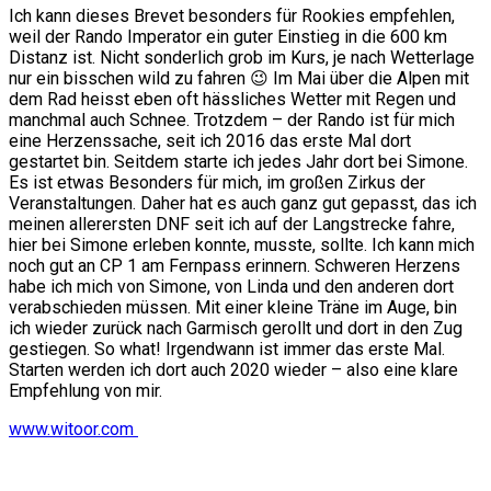
Ich kann dieses Brevet besonders für Rookies empfehlen,
weil der Rando Imperator ein guter Einstieg in die 600 km
Distanz ist. Nicht sonderlich grob im Kurs, je nach Wetterlage
nur ein bisschen wild zu fahren 😉 Im Mai über die Alpen mit
dem Rad heisst eben oft hässliches Wetter mit Regen und
manchmal auch Schnee. Trotzdem – der Rando ist für mich
eine Herzenssache, seit ich 2016 das erste Mal dort
gestartet bin. Seitdem starte ich jedes Jahr dort bei Simone.
Es ist etwas Besonders für mich, im großen Zirkus der
Veranstaltungen. Daher hat es auch ganz gut gepasst, das ich
meinen allerersten DNF seit ich auf der Langstrecke fahre,
hier bei Simone erleben konnte, musste, sollte. Ich kann mich
noch gut an CP 1 am Fernpass erinnern. Schweren Herzens
habe ich mich von Simone, von Linda und den anderen dort
verabschieden müssen. Mit einer kleine Träne im Auge, bin
ich wieder zurück nach Garmisch gerollt und dort in den Zug
gestiegen. So what! Irgendwann ist immer das erste Mal.
Starten werden ich dort auch 2020 wieder – also eine klare
Empfehlung von mir.
www.witoor.com