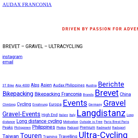
AUDAX FRANCONIA
BREVET – GRAVEL – ULTRACYCLING
instagram
email
Berichte
Alps
Asien
Audax Philippines
3T Bike
Alpi 4000
Austria
Brevet
Bikepacking
Bikepacking Franconia
China
Brands
Events
Gravel
Cycling
Europa
Climbing
Ernährung
Germany
Langdistanz
Gravel-Events
High End
Italien
Italy
Long
Long distance cycling
distance
Motivation
Outside is Free
Paris Brest Paris
Philippines
Peaks
Premium
Philippinen
Photos
Podcast
Radmarkt
Radsport
Ultra-Cycling
Touren
Taiwan
Travelling
Training