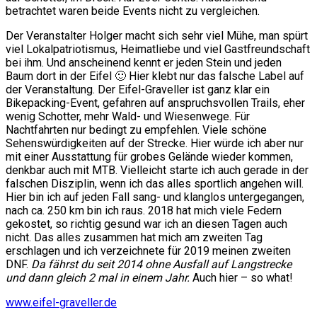
betrachtet waren beide Events nicht zu vergleichen.
Der Veranstalter Holger macht sich sehr viel Mühe, man spürt
viel Lokalpatriotismus, Heimatliebe und viel Gastfreundschaft
bei ihm. Und anscheinend kennt er jeden Stein und jeden
Baum dort in der Eifel 🙂 Hier klebt nur das falsche Label auf
der Veranstaltung. Der Eifel-Graveller ist ganz klar ein
Bikepacking-Event, gefahren auf anspruchsvollen Trails, eher
wenig Schotter, mehr Wald- und Wiesenwege. Für
Nachtfahrten nur bedingt zu empfehlen. Viele schöne
Sehenswürdigkeiten auf der Strecke. Hier würde ich aber nur
mit einer Ausstattung für grobes Gelände wieder kommen,
denkbar auch mit MTB. Vielleicht starte ich auch gerade in der
falschen Disziplin, wenn ich das alles sportlich angehen will.
Hier bin ich auf jeden Fall sang- und klanglos untergegangen,
nach ca. 250 km bin ich raus. 2018 hat mich viele Federn
gekostet, so richtig gesund war ich an diesen Tagen auch
nicht. Das alles zusammen hat mich am zweiten Tag
erschlagen und ich verzeichnete für 2019 meinen zweiten
DNF.
Da fährst du seit 2014 ohne Ausfall auf Langstrecke
und dann gleich 2 mal in einem Jahr.
Auch hier – so what!
www.eifel-graveller.de