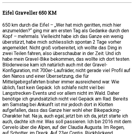
Eifel Graveller 650 KM
650 km durch die Eifel – „Wer hat mich geritten, mich hier
anzumelden?“ ging mir am ersten Tag als Gedanke durch den
Kopf – mehrmals. Vielleicht habe ich das Ganze ein wenig
überstürzt, habe mich schliesslich spontan 2 Tage vorher
angemeldet. Nicht groß vorbereitet, ich wollte das Ding in
zwei Teilen fahren, also überschaubar in der Zeit. Und ich
habe mein Gravel-Bike bekommen, das wollte ich dort testen.
Blöderweise kam ich natürlich auch mit der Gravel-
Konfiguration, mit 700er-Laufräder, nicht gerade viel Profil auf
den Nanos und einer Übersetzung, die für
Mittelgebirgsfahrten bisher immer ausreichend war. Wie
üblich, fast kein Gepäck. Ich schlafe nicht viel bei
Langstrecken-Events und vor allem nicht im Wald. Daher
benötige ich grundsätzlich nicht viel Gepäck am Rad. Bereits
am Samstag bei Ankunft ist mir jedoch dort in Klotten
aufgefallen, dass das Ganze hier wohl eher Bikepacking-
Charakter hat. Na ja, auch egal, jetzt bin ich da, jetzt starte ich
auch, dachte ich mir. Was soll passieren. Ich bin 2016 mit dem
Cervelo über die Alpen, auf der Claudia Augusta. Im Regen,
auf Schotter, im Dreck. Auf 23er Contis. Rückblickend