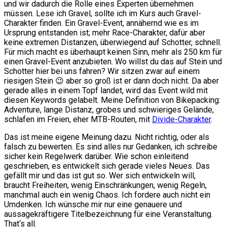
und wir dadurch die Rolle eines Experten übernehmen
müssen. Lese ich Gravel, sollte ich im Kurs auch Gravel-
Charakter finden. Ein Gravel-Event, annähernd wie es im
Ursprung entstanden ist; mehr Race-Charakter, dafür aber
keine extremen Distanzen, überwiegend auf Schotter, schnell.
Für mich macht es überhaupt keinen Sinn, mehr als 250 km für
einen Gravel-Event anzubieten. Wo willst du das auf Stein und
Schotter hier bei uns fahren? Wir sitzen zwar auf einem
riesigen Stein 😉 aber so groß ist er dann doch nicht. Da aber
gerade alles in einem Topf landet, wird das Event wild mit
diesen Keywords gelabelt. Meine Definition von Bikepacking:
Adventure, lange Distanz, grobes und schwieriges Gelände,
schlafen im Freien, eher MTB-Routen, mit
Divide-Charakter
.
Das ist meine eigene Meinung dazu. Nicht richtig, oder als
falsch zu bewerten. Es sind alles nur Gedanken, ich schreibe
sicher kein Regelwerk darüber. Wie schon einleitend
geschrieben, es entwickelt sich gerade vieles Neues. Das
gefällt mir und das ist gut so. Wer sich entwickeln will,
braucht Freiheiten, wenig Einschränkungen, wenig Regeln,
manchmal auch ein wenig Chaos. Ich fordere auch nicht ein
Umdenken. Ich wünsche mir nur eine genauere und
aussagekräftigere Titelbezeichnung für eine Veranstaltung.
That‘s all.