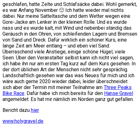
geschlafen, hatte Zelte und Schlafsäcke dabei. Wohl gemerkt,
es war Anfang November 🙂 Ich hatte wieder mal nichts
dabei. Nur meine Satteltasche und dem Wetter wegen eine
Gore-Jacke am Lenker in der kleinen Rolle. Und es wurde
nass und es wurde kalt, mit Wind und nebenbei ständig das
Geräusch in den Ohren, von schleifenden Lagern und Bremsen
von Sand und Dreck. Dafür wirklich ein schöner Kurs, eine
lange Zeit am Meer entlang – und eben viel Sand.
Überraschend viele Anstiege, einige schöne Hügel, viele
Seen. Über den Veranstalter selbst kann ich nicht viel sagen,
ich habe ihn nur am ersten Tag kurz auf dem Kurs gesehen. In
der dort üblichen Art der Menschen nicht sehr gesprächig.
Landschaftlich gesehen war das was Neues für mich und ich
wäre auch gerne 2020 wieder dabei, leider überschneidet
sich aber der Termin mit meiner Teilnahme am
Three Peaks
Bike Race
. Dafür habe ich mich bereits für den
Hanse Gravel
angemeldet. Es hat mir nämlich im Norden ganz gut gefallen.
Bericht dazu
hier
www.holygravel.de