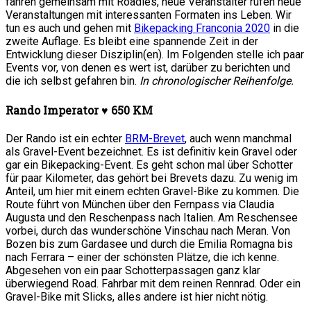
fahren gemeinsam mit Roadies, neue Veranstalter rufen neue
Veranstaltungen mit interessanten Formaten ins Leben. Wir
tun es auch und gehen mit
Bikepacking Franconia 2020
in die
zweite Auflage. Es bleibt eine spannende Zeit in der
Entwicklung dieser Disziplin(en). Im Folgenden stelle ich paar
Events vor, von denen es wert ist, darüber zu berichten und
die ich selbst gefahren bin.
In chronologischer Reihenfolge.
Rando Imperator ♥ 650 KM
Der Rando ist ein echter
BRM-Brevet
, auch wenn manchmal
als Gravel-Event bezeichnet. Es ist definitiv kein Gravel oder
gar ein Bikepacking-Event. Es geht schon mal über Schotter
für paar Kilometer, das gehört bei Brevets dazu. Zu wenig im
Anteil, um hier mit einem echten Gravel-Bike zu kommen. Die
Route führt von München über den Fernpass via Claudia
Augusta und den Reschenpass nach Italien. Am Reschensee
vorbei, durch das wunderschöne Vinschau nach Meran. Von
Bozen bis zum Gardasee und durch die Emilia Romagna bis
nach Ferrara – einer der schönsten Plätze, die ich kenne.
Abgesehen von ein paar Schotterpassagen ganz klar
überwiegend Road. Fahrbar mit dem reinen Rennrad. Oder ein
Gravel-Bike mit Slicks, alles andere ist hier nicht nötig.