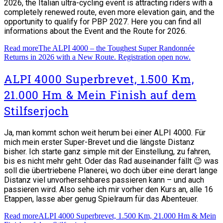
2026, the Italian ultra-cycling event is attracting riders with a
completely renewed route, even more elevation gain, and the
opportunity to qualify for PBP 2027. Here you can find all
informations about the Event and the Route for 2026.
Read more
The ALPI 4000 – the Toughest Super Randonnée
Returns in 2026 with a New Route. Registration open now.
ALPI 4000 Superbrevet, 1.500 Km,
21.000 Hm & Mein Finish auf dem
Stilfserjoch
Ja, man kommt schon weit herum bei einer ALPI 4000. Für
mich mein erster Super-Brevet und die längste Distanz
bisher. Ich starte ganz simple mit der Einstellung, zu fahren,
bis es nicht mehr geht. Oder das Rad auseinander fällt 😉 was
soll die übertriebene Planerei, wo doch über eine derart lange
Distanz viel unvorhersehbares passieren kann – und auch
passieren wird. Also sehe ich mir vorher den Kurs an, alle 16
Etappen, lasse aber genug Spielraum für das Abenteuer.
Read more
ALPI 4000 Superbrevet, 1.500 Km, 21.000 Hm & Mein