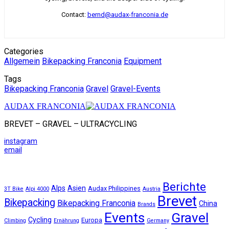
Contact:
bernd@audax-franconia.de
Categories
Allgemein
Bikepacking Franconia
Equipment
Tags
Bikepacking Franconia
Gravel
Gravel-Events
AUDAX FRANCONIA
BREVET – GRAVEL – ULTRACYCLING
instagram
email
Berichte
Alps
Asien
Audax Philippines
3T Bike
Alpi 4000
Austria
Brevet
Bikepacking
Bikepacking Franconia
China
Brands
Events
Gravel
Cycling
Europa
Climbing
Ernährung
Germany