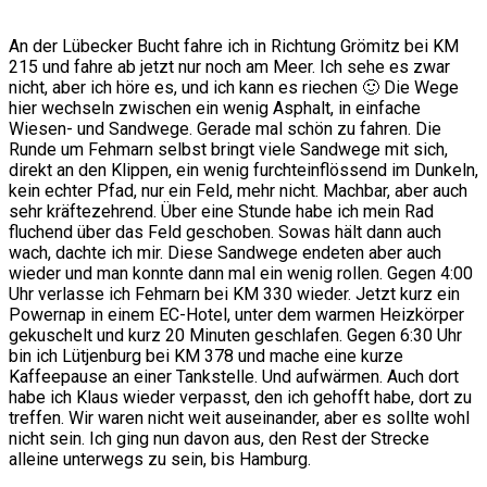
An der Lübecker Bucht fahre ich in Richtung Grömitz bei KM
215 und fahre ab jetzt nur noch am Meer. Ich sehe es zwar
nicht, aber ich höre es, und ich kann es riechen 🙂 Die Wege
hier wechseln zwischen ein wenig Asphalt, in einfache
Wiesen- und Sandwege. Gerade mal schön zu fahren. Die
Runde um Fehmarn selbst bringt viele Sandwege mit sich,
direkt an den Klippen, ein wenig furchteinflössend im Dunkeln,
kein echter Pfad, nur ein Feld, mehr nicht. Machbar, aber auch
sehr kräftezehrend. Über eine Stunde habe ich mein Rad
fluchend über das Feld geschoben. Sowas hält dann auch
wach, dachte ich mir. Diese Sandwege endeten aber auch
wieder und man konnte dann mal ein wenig rollen. Gegen 4:00
Uhr verlasse ich Fehmarn bei KM 330 wieder. Jetzt kurz ein
Powernap in einem EC-Hotel, unter dem warmen Heizkörper
gekuschelt und kurz 20 Minuten geschlafen. Gegen 6:30 Uhr
bin ich Lütjenburg bei KM 378 und mache eine kurze
Kaffeepause an einer Tankstelle. Und aufwärmen. Auch dort
habe ich Klaus wieder verpasst, den ich gehofft habe, dort zu
treffen. Wir waren nicht weit auseinander, aber es sollte wohl
nicht sein. Ich ging nun davon aus, den Rest der Strecke
alleine unterwegs zu sein, bis Hamburg.