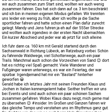
wir auch zusammen zum Start sind, wollten wir auch wenig
zusammen fahren. Das hat sich dann auf ca. 3 km beschränkt
und ich bin in meinen eigenen Modus gefallen. Wir trennten
uns leider ein wenig zu früh, aber ich wollte ja die Sache
sportlicher fahren und hatte schon einen Plan dafür zurecht
gelegt. Mandy und Jens fuhren ja eh auf der 555er Strecke
und wollten auch irgendwo in der ersten Nacht übernachten.
Ein kurzer Abschied und jeder war ab jetzt für sich alleine.
Ich fuhr dann ca. 160 km mit Gerald startend durch den
Sachsenwald in Richtung Lübeck, an Ratzeburg vorbei. Schön
zu fahrende Waldwege, viel Schotterwege, auch ein paar
Trails. Manchmal auch schon die Vorzeichen von Sand 😉 dort
hat es richtig viel Spaß gemacht. Viele Wanderer und
Fußgänger waren unterwegs, es war ein Feiertag, der war
spürbar. Irgendjemand hat mir ein “Bastard” hinterher
geworfen 😀
Gerald habe ich letztes Jahr mit seinen Freunden Klaus und
Jochen in Italien kennengelernt habe. Seither treffen wir uns
bei Events und sind auch schon ein paar schönen Sachen
zusammen gefahren. Wobei Klaus dazu neigt, mich gerne mal
zu übersehen 😉 #insider. Im Großen und Ganzen fahren wir
das gleiche Tempo und verstehen uns im Rhythmus ganz gut.