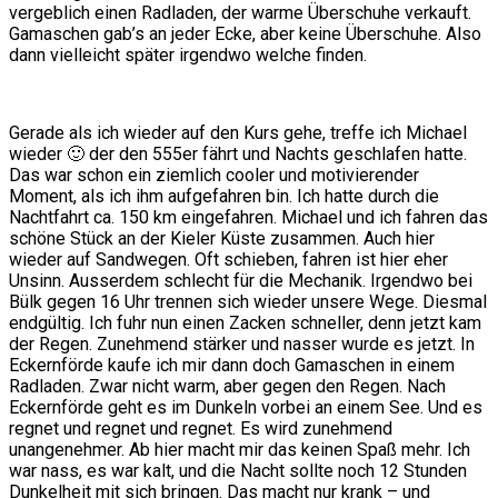
vergeblich einen Radladen, der warme Überschuhe verkauft.
Gamaschen gab’s an jeder Ecke, aber keine Überschuhe. Also
dann vielleicht später irgendwo welche finden.
Gerade als ich wieder auf den Kurs gehe, treffe ich Michael
wieder 🙂 der den 555er fährt und Nachts geschlafen hatte.
Das war schon ein ziemlich cooler und motivierender
Moment, als ich ihm aufgefahren bin. Ich hatte durch die
Nachtfahrt ca. 150 km eingefahren. Michael und ich fahren das
schöne Stück an der Kieler Küste zusammen. Auch hier
wieder auf Sandwegen. Oft schieben, fahren ist hier eher
Unsinn. Ausserdem schlecht für die Mechanik. Irgendwo bei
Bülk gegen 16 Uhr trennen sich wieder unsere Wege. Diesmal
endgültig. Ich fuhr nun einen Zacken schneller, denn jetzt kam
der Regen. Zunehmend stärker und nasser wurde es jetzt. In
Eckernförde kaufe ich mir dann doch Gamaschen in einem
Radladen. Zwar nicht warm, aber gegen den Regen. Nach
Eckernförde geht es im Dunkeln vorbei an einem See. Und es
regnet und regnet und regnet. Es wird zunehmend
unangenehmer. Ab hier macht mir das keinen Spaß mehr. Ich
war nass, es war kalt, und die Nacht sollte noch 12 Stunden
Dunkelheit mit sich bringen. Das macht nur krank – und