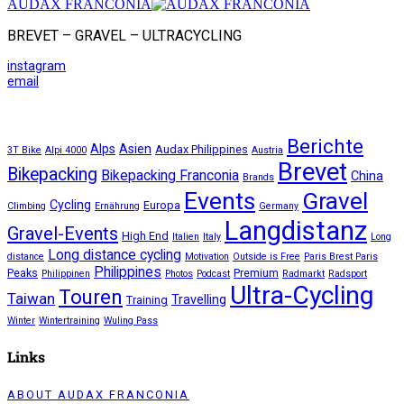
AUDAX FRANCONIA
BREVET – GRAVEL – ULTRACYCLING
instagram
email
Berichte
Alps
Asien
Audax Philippines
3T Bike
Alpi 4000
Austria
Brevet
Bikepacking
Bikepacking Franconia
China
Brands
Events
Gravel
Cycling
Europa
Climbing
Ernährung
Germany
Langdistanz
Gravel-Events
High End
Italien
Italy
Long
Long distance cycling
distance
Motivation
Outside is Free
Paris Brest Paris
Philippines
Peaks
Premium
Philippinen
Photos
Podcast
Radmarkt
Radsport
Ultra-Cycling
Touren
Taiwan
Travelling
Training
Winter
Wintertraining
Wuling Pass
Links
ABOUT AUDAX FRANCONIA