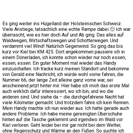
Es ging weiter ins Hügelland der Holsteinischen Schweiz.
Viele Anstiege, tatsächlich eine echte Rampe dabei 🙂 Ich war
überrascht, wie es hier doch Auf und Ab ging. Das alles auf
Waldwegen, Wirtschaftswegen und Schotterwegen. Und
verdammt viel Wind! Natürlich Gegenwind. So ging das bis
kurz vor Kiel bei KM 425. Dort angekommen pausiere ich in
einem Dönerladen, ich konnte schon wieder nur noch essen,
essen, essen. Ein guter Moment mal wieder das Handy
einzuschalten. Ich tracke kurz meinen Standort und bekomme
von Gerald eine Nachricht, ich würde wohl vorne fahren, die
Nummer 66, der lange Zeit alleine ganz vorne war, sei
anscheinend jetzt hinter mir. Hier habe ich mich das erste Mal
auch wirklich dafür interessiert, wo ich bin, und wo die
anderen sind. Und siehe da – die durchgefahrene Nacht hat
viele Kilometer gemacht. Und trotzdem fahre ich kein Rennen.
Mein Handy machte ich nun wieder aus. Ich hatte gerade auch
andere Probleme. Ich habe meine gereinigten Überschuhe
hinten auf die Tasche geklemmt und irgendwo im Wald vor
Kiel verloren. Geht leider bei mir gar nicht bei dem Wetter,
ohne Regenschutz und Wärme an den Füßen. So suchte ich