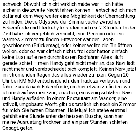
schwach. Obwohl ich nicht wirklich müde war – ich hätte
sicher in die zweite Nacht fahren können – entschied ich mich
dafür auf dem Weg weiter eine Möglichkeit der Übernachtung
zu finden. Diese Odyssee der Zimmersuche zwischen
Eckernförde und Fleckeby kosteten mich ca. 2 Stunden. In der
Zeit habe ich vergeblich versucht, eine Pension oder ein
warmes Zimmer zu finden. Entweder war der Laden
geschlossen (Brückentag), oder keiner wollte die Tür öffnen
wollen, oder es war einfach nichts frei oder hatten einfach
keine Lust auf einen durchnässten Radfahrer. Alles läuft
gerade schief – mein Handy geht nicht mehr an, das Navi lädt
nicht mehr und verabschiedet sich komplett. Keinen Nerv jetzt
im strömenden Regen das alles wieder zu fixen. Gegen 20
Uhr bei KM 500 entscheide ich, den Track zu verlassen und
fahre zurück nach Eckernförde, um hier etwas zu finden, wo
ich mich aufwärmen kann, duschen, ein wenig schlafen, Navi
und Handy aufladen. In einem Restaurant am Wasser, eine
stilvoll, umgebaute Werft, gibt es tatsächlich noch ein Zimmer
für mich. Sie hatten Erbarmen. Halleluja! Ich stehe erstmal
gefühlt eine Stunde unter der heissen Dusche, kann hier
meine Ausrüstung trocknen und ein paar Stunden schlafen.
Gesagt, getan.