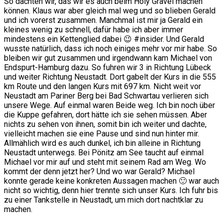
So dachten wir, das wir es auch beim Holy Gravel machen
können. Klaus war aber gleich mal weg und so blieben Gerald
und ich vorerst zusammen. Manchmal ist mir ja Gerald ein
kleines wenig zu schnell, dafür habe ich aber immer
mindestens ein Kettenglied dabei 😉 #insider. Und Gerald
wusste natürlich, dass ich noch einiges mehr vor mir habe. So
bleiben wir gut zusammen und irgendwann kam Michael von
Endspurt-Hamburg dazu. So fuhren wir 3 in Richtung Lübeck
und weiter Richtung Neustadt. Dort gabelt der Kurs in die 555
km Route und den langen Kurs mit 697 km. Nicht weit vor
Neustadt am Pariner Berg bei Bad Schwartau verlieren sich
unsere Wege. Auf einmal waren Beide weg. Ich bin noch über
die Kuppe gefahren, dort hätte ich sie sehen müssen. Aber
nichts zu sehen von ihnen, somit bin ich weiter und dachte,
vielleicht machen sie eine Pause und sind nun hinter mir.
Allmählich wird es auch dunkel, ich bin alleine in Richtung
Neustadt unterwegs. Bei Pönitz am See taucht auf einmal
Michael vor mir auf und steht mit seinem Rad am Weg. Wo
kommt der denn jetzt her? Und wo war Gerald? Michael
konnte gerade keine konkreten Aussagen machen 🙂 war auch
nicht so wichtig, denn hier trennte sich unser Kurs. Ich fuhr bis
zu einer Tankstelle in Neustadt, um mich dort nachtklar zu
machen.