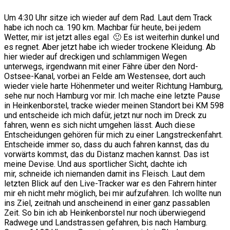
Um 4:30 Uhr sitze ich wieder auf dem Rad. Laut dem Track
habe ich noch ca. 190 km. Machbar für heute, bei jedem
Wetter, mir ist jetzt alles egal
🙂 Es ist weiterhin dunkel und
es regnet. Aber jetzt habe ich wieder trockene Kleidung. Ab
hier wieder auf dreckigen und schlammigen Wegen
unterwegs, irgendwann mit einer Fähre über den Nord-
Ostsee-Kanal, vorbei an Felde am Westensee, dort auch
wieder viele harte Höhenmeter und weiter Richtung Hamburg,
sehe nur noch Hamburg vor mir. Ich mache eine letzte Pause
in Heinkenborstel, tracke wieder meinen Standort bei KM 598
und entscheide ich mich dafür, jetzt nur noch im Dreck zu
fahren, wenn es sich nicht umgehen lässt. Auch diese
Entscheidungen gehören für mich zu einer Langstreckenfahrt.
Entscheide immer so, dass du auch fahren kannst, das du
vorwärts kommst, das du Distanz machen kannst. Das ist
meine Devise. Und aus sportlicher Sicht, dachte ich
mir,
schneide ich niemanden damit ins Fleisch. Laut dem
letzten Blick auf den Live-Tracker war es den Fahrern hinter
mir eh nicht mehr möglich, bei mir aufzufahren. Ich wollte nun
ins Ziel, zeitnah und anscheinend in einer ganz passablen
Zeit. So bin ich ab Heinkenborstel nur noch überwiegend
Radwege und Landstrassen gefahren, bis nach Hamburg.